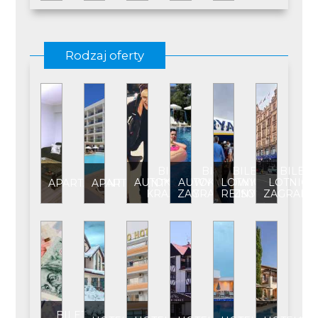
Rodzaj oferty
BILET
BILET
BILET
BILET
AUTOKAROWY
AUTOKAROWY
LOTNICZY
LOTNICZ
APARTAMENT
APARTAMENT****
KRAJOWY
ZAGRANICZNY
REJSOWY
ZAGRANI
BILET