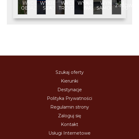
WYCIECZKA
WYCIECZKA
WYCIECZKA
WYNAJEM
WYNAJEM
ZIMOWIS
OBJAZDOWA
SZKOLNA
TRZYDNIOWA
BUSA
SAMOCHODU
Szukaj oferty
Kierunki
Destynacje
Polityka Prywatności
Regulamin strony
Zaloguj się
Kontakt
Usługi Internetowe