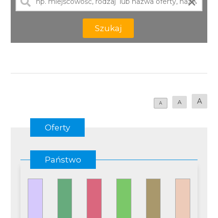
×
Szukaj
A
A
A
Oferty
Państwo