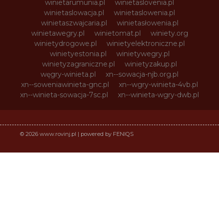
winietarumunia.pl
winietaslovenia.pl
winietaslowacja.pl
winietaslowenia.pl
winietaszwajcaria.pl
winietasłowenia.pl
winietawegry.pl
winietomat.pl
winiety.org
winietydrogowe.pl
winietyelektroniczne.pl
winietyestonia.pl
winietywegry.pl
winietyzagraniczne.pl
winietyzakup.pl
węgry-winieta.pl
xn--sowacja-njb.org.pl
xn--soweniawinieta-gnc.pl
xn--wgry-winieta-4vb.pl
xn--winieta-sowacja-7sc.pl
xn--winieta-wgry-dwb.pl
© 2026 www.rovinj.pl | powered by FENIQS