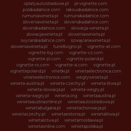
oplatyautostradowe.pl
pl-vignette.com
polskadalnice.com
rakouskadalnice.com
rumuniawinieta.pl
rumunskadalnice.com
sloveniawinieta.pl
slovenskadalnice.com
slovinskadalnice.com
slowacja-winieta.pl
slowacjawinieta.pl
sloweniawinieta.pl
svycarskadalnice.com
szwajcariawinieta.pl
słoweniawinieta.pl
tunellivigno.pl
vignette-at.com
vignette-bg.com
vignette-cz.com
vignette-pl.com
vignette-poland.pl
vignette-ro.com
vignette-si.com
vignette.pl
vignettepoland.pl
vinetki.pl
vinietaelectronica.com
vinieteelectronice.com
wegrywinieta.pl
winieta-austria.pl
winieta-czechy.pl
winieta-litwa.pl
winieta-słowacja.pl
winieta-wegry.pl
winieta-węgry.pl
winieta.org
winietaaustria.pl
winietaaustriaonline.pl
winietaautostradowa.pl
winietabulgaria.pl
winietachorwacja.pl
winietaczechy.pl
winietaestonia.pl
winietalitwa.pl
winietalotwa.pl
winietamoldawia.pl
winietaonline.com
winietapolska.pl