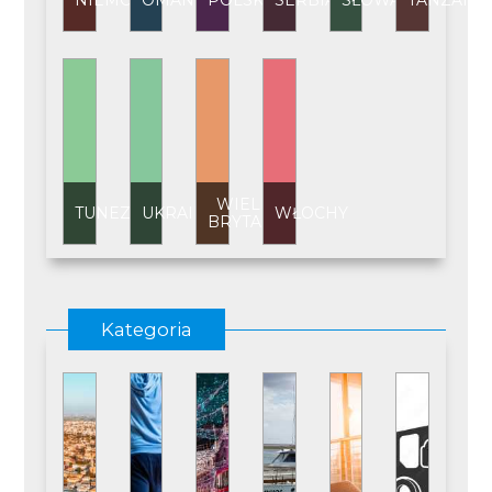
NIEMCY
OMAN
POLSKA
SERBIA
SŁOWACJA
TANZANI
WIELKA
TUNEZJA
UKRAINA
WŁOCHY
BRYTANIA
Kategoria