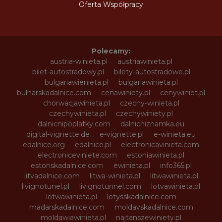
Oferta Współpracy
Polecamy:
austria-winieta.pl
austriawinieta.pl
bilet-autostradowy.pl
bilety-autostradowe.pl
bulgariawienieta.pl
bulgariawinieta.pl
bulharskadalnice.com
cenawiniety.pl
cenywiniet.pl
chorwacjawinieta.pl
czechy-winieta.pl
czechywinieta.pl
czechywiniety.pl
dalnicnipoplatky.com
dalnicniznamka.eu
digital-vignette.de
e-vignette.pl
e-winieta.eu
edalnice.org
edalnice.pl
electronicavinieta.com
electroniceviniete.com
estoniawinieta.pl
estonskadalnice.com
ewinieta.pl
info365.pl
litvadalnice.com
litwa-winieta.pl
litwawinieta.pl
livignotunel.pl
livignotunnel.com
lotvawinieta.pl
lotwawinieta.pl
lotysskadalnice.com
madarskadalnice.com
moldavskadalnice.com
moldawiawinieta.pl
najtanszewiniety.pl