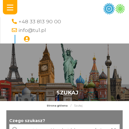
+48 33 813 90 00
info@tu1.pl
SZUKAJ
Strona główna
/
Szukaj
Czego szukasz?