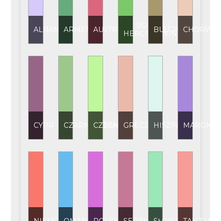
BOŚNIA I
ALBANIA
ARMENIA
AUSTRIA
BUŁGARIA
CHORWAC
HERCEGOWINA
CYPR
CZARNOGÓRA
CZECHY
GRECJA
HISZPANIA
MAROKO