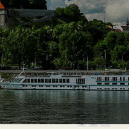
A
A
A