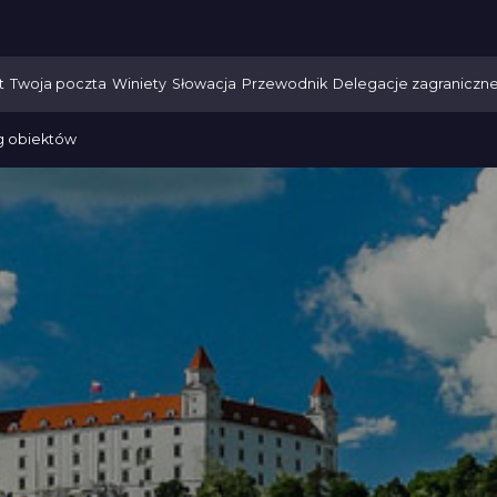
t
Twoja poczta
Winiety
Słowacja
Przewodnik
Delegacje zagraniczn
g obiektów