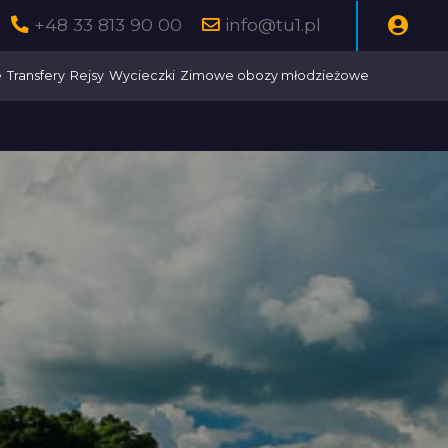
+48 33 813 90 00
info@tu1.pl
e
Transfery
Rejsy
Wycieczki
Zimowe obozy młodzieżowe