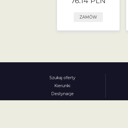
76.14 PLN
ZAMÓW
Szukaj oferty
Kierunki
Destynacje
austria-winieta.pl
austriawinieta.pl
bilet-autostr