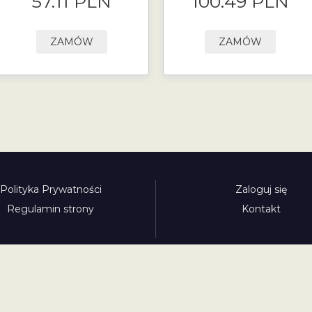
57.11 PLN
100.49 PLN
ZAMÓW
ZAMÓW
Polityka Prywatności
Zaloguj się
Regulamin strony
Kontakt
Polecamy:
adowy.pl
bilety-autostradowe.pl
bulgariawienieta.pl
bulgari