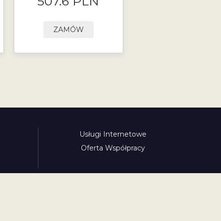
507.6 PLN
ZAMÓW
Usługi Internetowe
Oferta Współpracy
awinieta.pl
bulharskadalnice.com
cenawiniety.pl