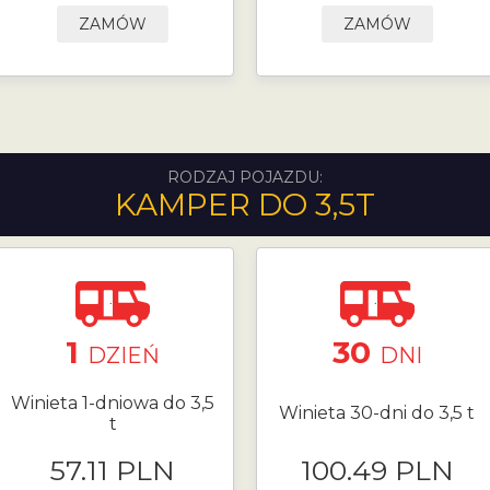
ZAMÓW
ZAMÓW
RODZAJ POJAZDU:
KAMPER DO 3,5T
1
30
DZIEŃ
DNI
Winieta 1-dniowa do 3,5
Winieta 30-dni do 3,5 t
t
57.11 PLN
100.49 PLN