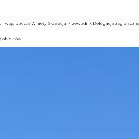
t
Twoja poczta
Winiety
Słowacja
Przewodnik
Delegacje zagraniczn
g obiektów