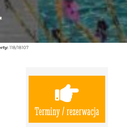
*
rty:
118/18107
Terminy / rezerwacja