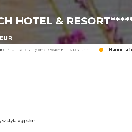
H HOTEL & RESORT****
 EUR
Numer ofe
wna
/
Oferta
/
Chrysomare Beach Hotel & Resort*****
, w stylu egipskim