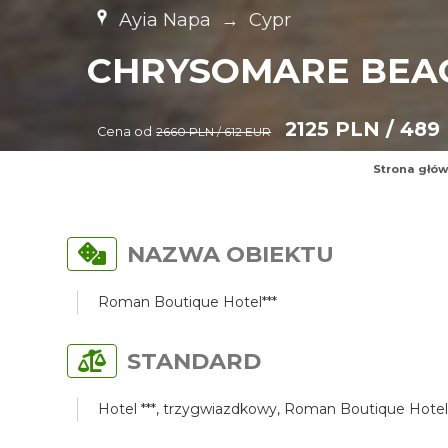
Ayia Napa
→
Cypr
CHRYSOMARE BEAC
2125 PLN / 489
Cena od
2660 PLN / 612 EUR
Strona głó
NAZWA OBIEKTU
Roman Boutique Hotel***
STANDARD
Hotel ***, trzygwiazdkowy, Roman Boutique Hotel