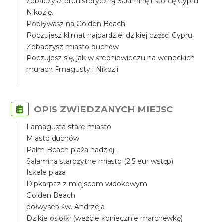
zobaczysz prehistoryczną Salaminę i stolicę Cypru
Nikozję.
Popływasz na Golden Beach.
Poczujesz klimat najbardziej dzikiej części Cypru.
Zobaczysz miasto duchów
Poczujesz się, jak w średniowieczu na weneckich
murach Fmagusty i Nikozji
OPIS ZWIEDZANYCH MIEJSC
Famagusta stare miasto
Miasto duchów
Palm Beach plaża nadzieji
Salamina starożytne miasto (2.5 eur wstęp)
Iskele plaża
Dipkarpaz z miejscem widokowym
Golden Beach
półwysep św. Andrzeja
Dzikie osiołki (weźcie koniecznie marchewkę)