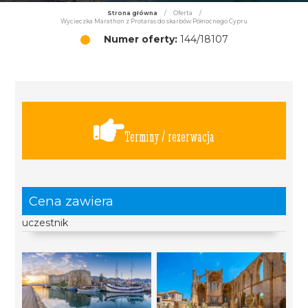
Strona główna
/
Oferta
/
Wycieczka Marathon z Protaras do skarbów Północnego Cypru
Numer oferty:
144/18107
Terminy / rezerwacja
Cena zawiera
uczestnik