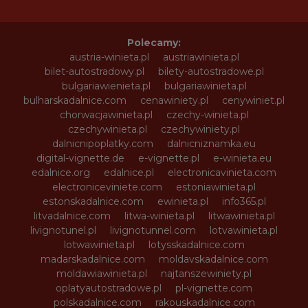
Polecamy:
austria-winieta.pl
austriawinieta.pl
bilet-autostradowy.pl
bilety-autostradowe.pl
bulgariawienieta.pl
bulgariawinieta.pl
bulharskadalnice.com
cenawiniety.pl
cenywiniet.pl
chorwacjawinieta.pl
czechy-winieta.pl
czechywinieta.pl
czechywiniety.pl
dalnicnipoplatky.com
dalnicniznamka.eu
digital-vignette.de
e-vignette.pl
e-winieta.eu
edalnice.org
edalnice.pl
electronicavinieta.com
electroniceviniete.com
estoniawinieta.pl
estonskadalnice.com
ewinieta.pl
info365.pl
litvadalnice.com
litwa-winieta.pl
litwawinieta.pl
livignotunel.pl
livignotunnel.com
lotvawinieta.pl
lotwawinieta.pl
lotysskadalnice.com
madarskadalnice.com
moldavskadalnice.com
moldawiawinieta.pl
najtanszewiniety.pl
oplatyautostradowe.pl
pl-vignette.com
polskadalnice.com
rakouskadalnice.com