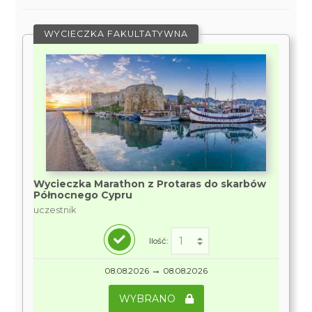
WYCIECZKA FAKULTATYWNA
Wycieczka Marathon z Protaras do skarbów
Północnego Cypru
uczestnik
Ilość:
→
08.08.2026
08.08.2026
WYBRANO