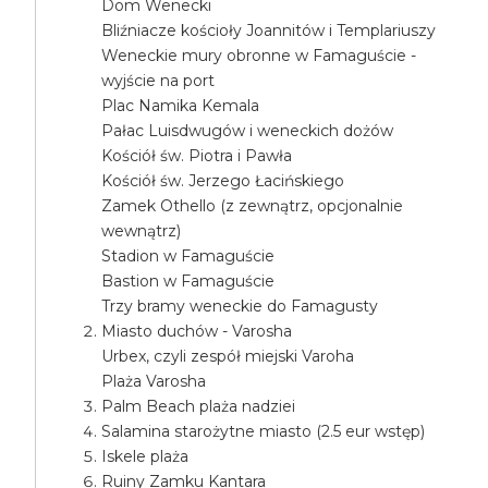
Dom Wenecki
Bliźniacze kościoły Joannitów i Templariuszy
Weneckie mury obronne w Famaguście -
wyjście na port
Plac Namika Kemala
Pałac Luisdwugów i weneckich dożów
Kościół św. Piotra i Pawła
Kościół św. Jerzego Łacińskiego
Zamek Othello (z zewnątrz, opcjonalnie
wewnątrz)
Stadion w Famaguście
Bastion w Famaguście
Trzy bramy weneckie do Famagusty
Miasto duchów - Varosha
Urbex, czyli zespół miejski Varoha
Plaża Varosha
Palm Beach plaża nadziei
Salamina starożytne miasto (2.5 eur wstęp)
Iskele plaża
Ruiny Zamku Kantara