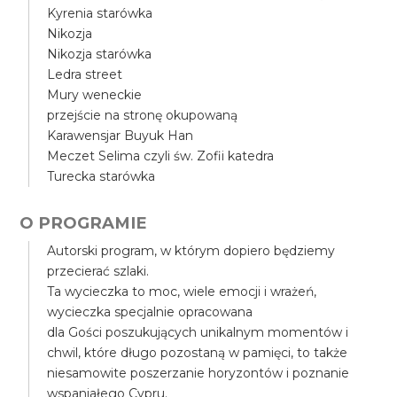
Kyrenia starówka
Nikozja
Nikozja starówka
Ledra street
Mury weneckie
przejście na stronę okupowaną
Karawensjar Buyuk Han
Meczet Selima czyli św. Zofii katedra
Turecka starówka
O PROGRAMIE
Autorski program, w którym dopiero będziemy
przecierać szlaki.
Ta wycieczka to moc, wiele emocji i wrażeń,
wycieczka specjalnie opracowana
dla Gości poszukujących unikalnym momentów i
chwil, które długo pozostaną w pamięci, to także
niesamowite poszerzanie horyzontów i poznanie
wspaniałego Cypru.