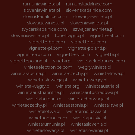
rumuniawinieta.pl
rumunskadalnice.com
sloveniawinieta.pl
slovenskadalnice.com
slovinskadalnice.com
slowacja-winieta.pl
slowacjawinieta.pl
sloweniawinieta.pl
svycarskadalnice.com
szwajcariawinieta.pl
słoweniawinieta.pl
tunellivigno.pl
vignette-at.com
vignette-bg.com
vignette-cz.com
vignette-pl.com
vignette-poland.pl
vignette-ro.com
vignette-si.com
vignette.pl
vignettepoland.pl
vinetki.pl
vinietaelectronica.com
vinieteelectronice.com
wegrywinieta.pl
winieta-austria.pl
winieta-czechy.pl
winieta-litwa.pl
winieta-słowacja.pl
winieta-wegry.pl
winieta-węgry.pl
winieta.org
winietaaustria.pl
winietaaustriaonline.pl
winietaautostradowa.pl
winietabulgaria.pl
winietachorwacja.pl
winietaczechy.pl
winietaestonia.pl
winietalitwa.pl
winietalotwa.pl
winietamoldawia.pl
winietaonline.com
winietapolska.pl
winietarumunia.pl
winietaslovenia.pl
winietaslowacja.pl
winietaslowenia.pl