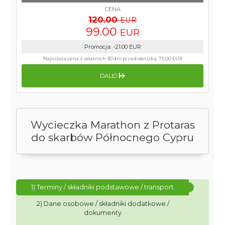
CENA
120.00
EUR
99.00
EUR
Promocja
:
-21.00
EUR
Najniższa cena z ostatnich 30 dni przed obniżką:
75.00 EUR
DALEJ
Wycieczka Marathon z Protaras
do skarbów Północnego Cypru
1) Terminy / składniki podstawowe / transport
2) Dane osobowe / składniki dodatkowe /
dokumenty