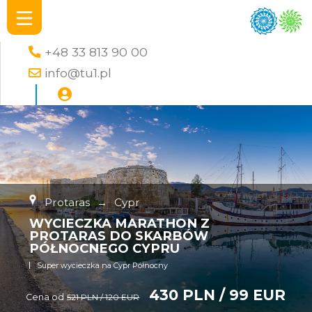
+48 33 813 90 00
info@tu1.pl
Protaras
→
Cypr
WYCIECZKA MARATHON Z
PROTARAS DO SKARBÓW
PÓŁNOCNEGO CYPRU
Super wycieczka na Cypr Północny
430 PLN / 99 EUR
Cena od
521 PLN / 120 EUR