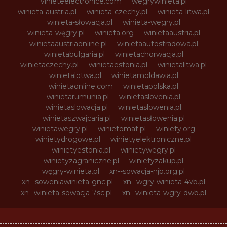
vinieteelectronice.com
wegrywinieta.pl
winieta-austria.pl
winieta-czechy.pl
winieta-litwa.pl
winieta-słowacja.pl
winieta-wegry.pl
winieta-węgry.pl
winieta.org
winietaaustria.pl
winietaaustriaonline.pl
winietaautostradowa.pl
winietabulgaria.pl
winietachorwacja.pl
winietaczechy.pl
winietaestonia.pl
winietalitwa.pl
winietalotwa.pl
winietamoldawia.pl
winietaonline.com
winietapolska.pl
winietarumunia.pl
winietaslovenia.pl
winietaslowacja.pl
winietaslowenia.pl
winietaszwajcaria.pl
winietasłowenia.pl
winietawegry.pl
winietomat.pl
winiety.org
winietydrogowe.pl
winietyelektroniczne.pl
winietyestonia.pl
winietywegry.pl
winietyzagraniczne.pl
winietyzakup.pl
węgry-winieta.pl
xn--sowacja-njb.org.pl
xn--soweniawinieta-gnc.pl
xn--wgry-winieta-4vb.pl
xn--winieta-sowacja-7sc.pl
xn--winieta-wgry-dwb.pl