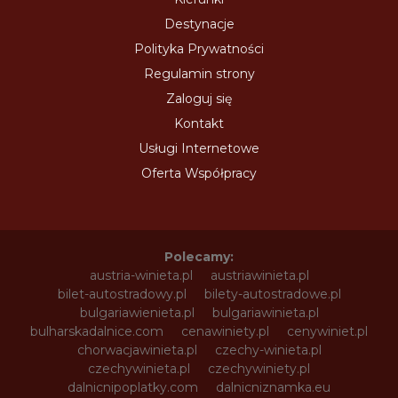
Destynacje
Polityka Prywatności
Regulamin strony
Zaloguj się
Kontakt
Usługi Internetowe
Oferta Współpracy
Polecamy:
austria-winieta.pl
austriawinieta.pl
bilet-autostradowy.pl
bilety-autostradowe.pl
bulgariawienieta.pl
bulgariawinieta.pl
bulharskadalnice.com
cenawiniety.pl
cenywiniet.pl
chorwacjawinieta.pl
czechy-winieta.pl
czechywinieta.pl
czechywiniety.pl
dalnicnipoplatky.com
dalnicniznamka.eu