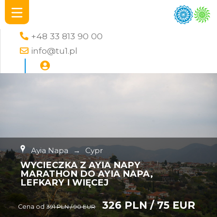
+48 33 813 90 00
info@tu1.pl
Ayia Napa
→
Cypr
WYCIECZKA Z AYIA NAPY
MARATHON DO AYIA NAPA,
LEFKARY I WIĘCEJ
326 PLN / 75 EUR
Cena od
391 PLN / 90 EUR