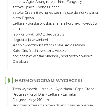
cerkiew Agioi Anargiroi z jaskinią Zangooly
zatoka i plaża Konnos Beach
zatoka Green Bay, najlepsze miejsce do nurkowania
plaża Figowa
Lefkara - górska wioska, znana z koronek i wyrobów
ze srebra
fabryka oliwki BIO z degustacją
degustacja w winiarni
średniowieczny klasztor żeński Agios Minas
Kato Dris średniowieczna wioska
opcjonalnie: wioska Skarinou, neolitycznia wioska
Chirokitiia
HARMONOGRAM WYCIECZKI
Trasa wycieczki: Larnaka - Ayia Napa - Cape Greco -
Protaras - Kato Dris - Lefkara - Larnaka
Długość trasy: 210 km
Podczas przejazdu przewidziano czas na postoje i