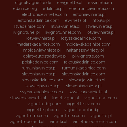
digital-vignette.de
e-vignette.pl
e-winieta.eu
edalnice.org
edalnice.pl
electronicavinieta.com
electroniceviniete.com
estoniawinieta.pl
estonskadalnice.com
ewinieta.pl
info365.pl
litvadalnice.com
litwa-winieta.pl
litwawinieta.pl
livignotunel.pl
livignotunnel.com
lotvawinieta.pl
lotwawinieta.pl
lotysskadalnice.com
madarskadalnice.com
moldavskadalnice.com
moldawiawinieta.pl
najtanszewiniety.pl
oplatyautostradowe.pl
pl-vignette.com
polskadalnice.com
rakouskadalnice.com
rumuniawinieta.pl
rumunskadalnice.com
sloveniawinieta.pl
slovenskadalnice.com
slovinskadalnice.com
slowacja-winieta.pl
slowacjawinieta.pl
sloweniawinieta.pl
svycarskadalnice.com
szwajcariawinieta.pl
słoweniawinieta.pl
tunellivigno.pl
vignette-at.com
vignette-bg.com
vignette-cz.com
vignette-pl.com
vignette-poland.pl
vignette-ro.com
vignette-si.com
vignette.pl
vignettepoland.pl
vinetki.pl
vinietaelectronica.com