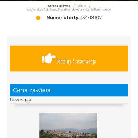
Strona główna
/
Oferta
/
Wycieczka z Ayia Napy Marathon do Ayia Napa, Lefkary i więcej
Numer oferty:
134/18107
Terminy / rezerwacja
Cena zawiera
Uczestnik